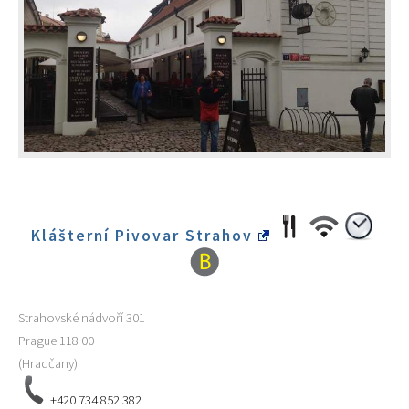
Klášterní Pivovar Strahov
Strahovské nádvoří 301
Prague
118 00
(Hradčany)
+420 734 852 382