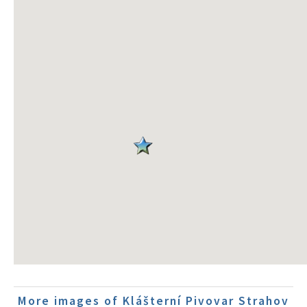
More images of Klášterní Pivovar Strahov