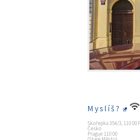
Myslíš?
Skořepka 354/3, 110 00 
Česko
Prague
110 00
(Staré Město)