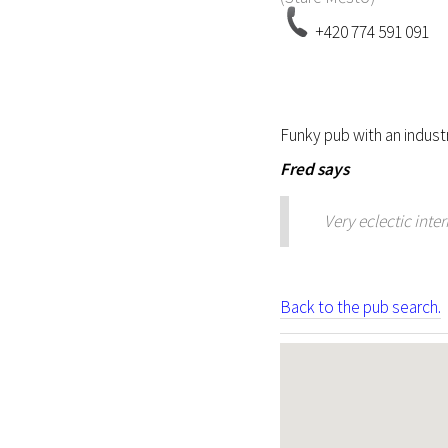
+420 774 591 091
Funky pub with an industr
Fred
says
Very eclectic inte
Back to the pub search.