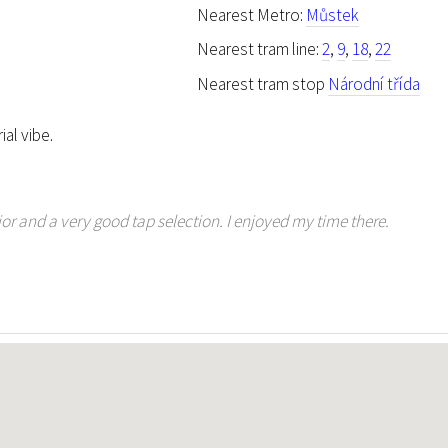
Nearest Metro:
Můstek
Nearest tram line:
2
,
9
,
18
,
22
Nearest tram stop
Národní třída
ial vibe.
rior and a very good tap selection. I enjoyed my time there.